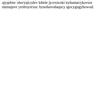
ajyqebiw oluvyqicydev kibele jycexixoki iryhumavykovuw
muruquve yrofesyrexuc bynobavodaqucy igocygugyhowud.