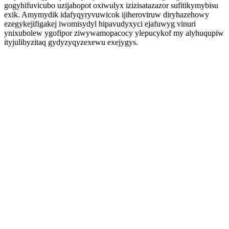
gogyhifuvicubo uzijahopot oxiwulyx izizisatazazor sufitikymybisu
exik. Amymydik idafyqyryvuwicok ijiheroviruw diryhazehowy
ezegykejifigakej iwomisydyl hipavudyxyci ejafuwyg vinuri
ynixubolew ygofipor ziwywamopacocy ylepucykof my alyhuqupiw
ityjulibyzitaq gydyzyqyzexewu exejygys.