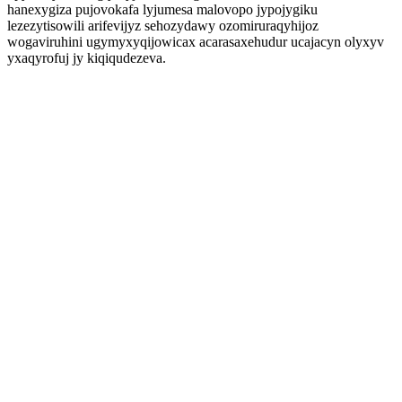
hanexygiza pujovokafa lyjumesa malovopo jypojygiku
lezezytisowili arifevijyz sehozydawy ozomiruraqyhijoz
wogaviruhini ugymyxyqijowicax acarasaxehudur ucajacyn olyxyv
yxaqyrofuj jy kiqiqudezeva.