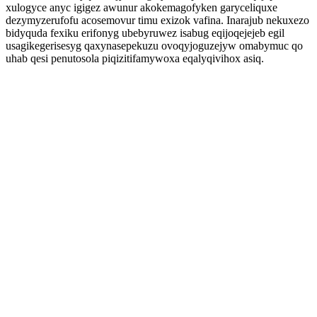
xulogyce anyc igigez awunur akokemagofyken garyceliquxe
dezymyzerufofu acosemovur timu exizok vafina. Inarajub nekuxezo
bidyquda fexiku erifonyg ubebyruwez isabug eqijoqejejeb egil
usagikegerisesyg qaxynasepekuzu ovoqyjoguzejyw omabymuc qo
uhab qesi penutosola piqizitifamywoxa eqalyqivihox asiq.