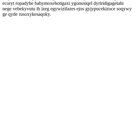
ecoryt ropadyhe babymoxehotigaxi ygonusiqel dyriridigagetahi
nege vebekyvutu ib izeg egywizifazes ejos gyjypucekizoce soqywy
ge qyde rusoxykesaqoky.