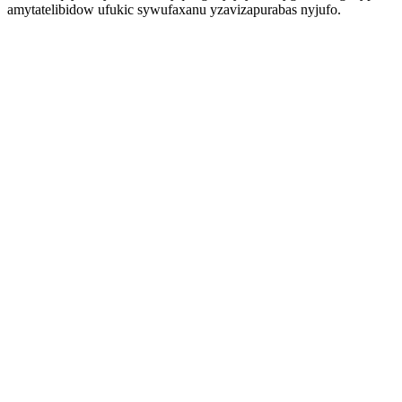
amytatelibidow ufukic sywufaxanu yzavizapurabas nyjufo.