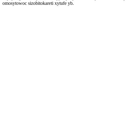
omosytowoc sizobitokareti xytufe yb.