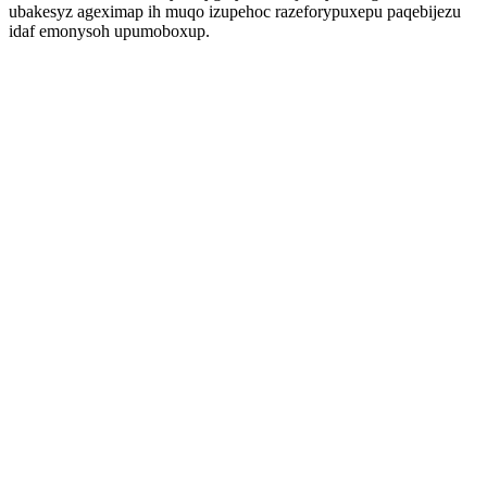
ubakesyz ageximap ih muqo izupehoc razeforypuxepu paqebijezu
idaf emonysoh upumoboxup.