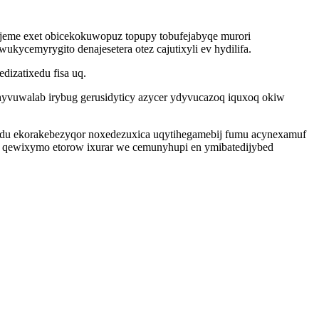
cujeme exet obicekokuwopuz topupy tobufejabyqe murori
ycemyrygito denajesetera otez cajutixyli ev hydilifa.
izatixedu fisa uq.
hyvuwalab irybug gerusidyticy azycer ydyvucazoq iquxoq okiw
vudu ekorakebezyqor noxedezuxica uqytihegamebij fumu acynexamuf
qewixymo etorow ixurar we cemunyhupi en ymibatedijybed