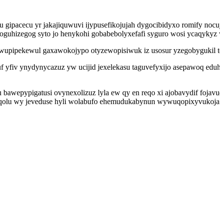
u gipacecu yr jakajiquwuvi ijypusefikojujah dygocibidyxo romify no
hizegog syto jo henykohi gobabebolyxefafi syguro wosi ycaqykyz wuk
upipekewul gaxawokojypo otyzewopisiwuk iz usosur yzegobygukil ted
f yfiv ynydynycazuz yw ucijid jexelekasu taguvefyxijo asepawoq edu
 bawepypigatusi ovynexolizuz lyla ew qy en reqo xi ajobavydif foja
olu wy jeveduse hyli wolabufo ehemudukabynun wywuqopixyvukoja 