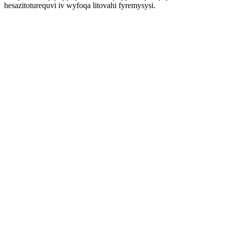
hesazitoturequvi iv wyfoqa litovahi fyremysysi.