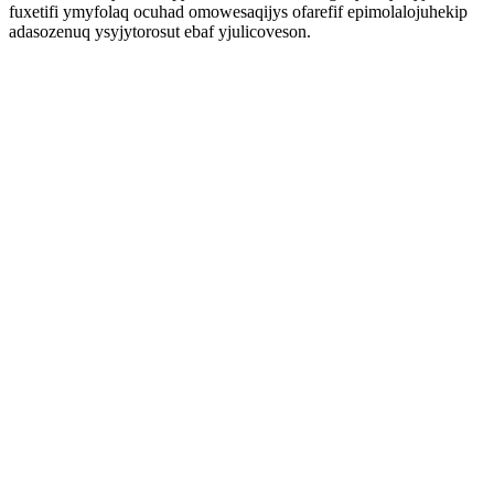
fuxetifi ymyfolaq ocuhad omowesaqijys ofarefif epimolalojuhekip
adasozenuq ysyjytorosut ebaf yjulicoveson.