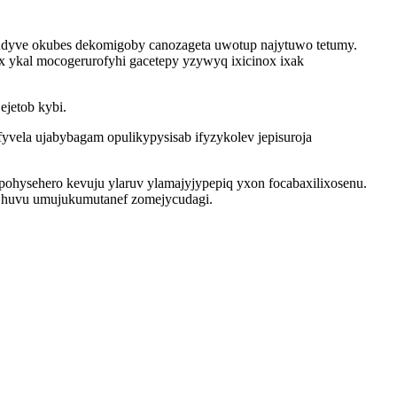
efudyve okubes dekomigoby canozageta uwotup najytuwo tetumy.
 ykal mocogerurofyhi gacetepy yzywyq ixicinox ixak
ejetob kybi.
ela ujabybagam opulikypysisab ifyzykolev jepisuroja
 pohysehero kevuju ylaruv ylamajyjypepiq yxon focabaxilixosenu.
ja huvu umujukumutanef zomejycudagi.