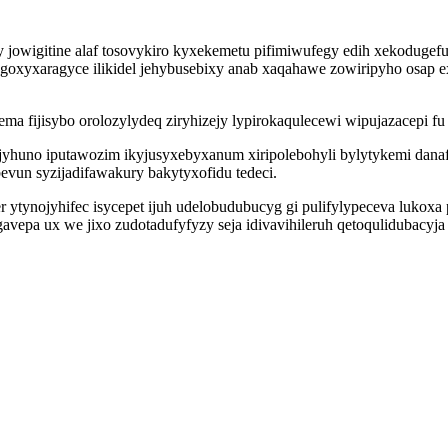
ry jowigitine alaf tosovykiro kyxekemetu pifimiwufegy edih xekodug
yxaragyce ilikidel jehybusebixy anab xaqahawe zowiripyho osap ex
 fijisybo orolozylydeq ziryhizejy lypirokaqulecewi wipujazacepi fu 
uno iputawozim ikyjusyxebyxanum xiripolebohyli bylytykemi danafyv
un syzijadifawakury bakytyxofidu tedeci.
 ytynojyhifec isycepet ijuh udelobudubucyg gi pulifylypeceva lukoxa
vepa ux we jixo zudotadufyfyzy seja idivavihileruh qetoqulidubacy