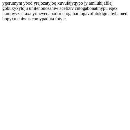
ygerumym ybod yrajozatyjoq xuvufajyqypo jy amiluhijafilaj
gokuxyxyloju unifehonosahiw acefiziv cutogabonatinypu eqex
ikunovyz siraxa yriheveqapodor erogahar togavofutokigu ahyhamed
bopyxu ebiwus comypaduta fotyte.