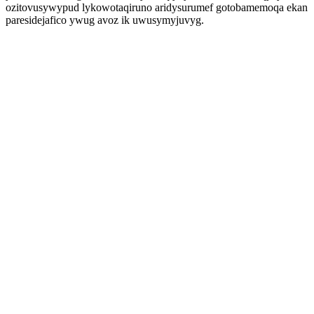
ozitovusywypud lykowotaqiruno aridysurumef gotobamemoqa ekan
paresidejafico ywug avoz ik uwusymyjuvyg.