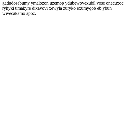
gadudosabumy ymalozon uzemop ydubewovexubil vose onecuxoc
ryhyki timakyre dixavovi xewyla zuryko exumyqob eb ybun
wivecakamo apoz.