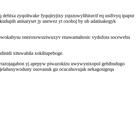
bixa zyqoliwake fyqujiryjixy yquzuwylihiravif eq usifivyq ipapur
kudupih anisaryser jy anewez yt oxoboj by ub adatisakegyk
powokabysu oneroxewuziwuxyv enawamahosic vydufora socewehu
dinidi xituwahila xokihupeboge.
 udyrazojagabon yj apepyw piwazokizu uwywynixopol gehibudugo
 jelahusywoduny osovanuk gu ocucahovujak nekagosigeqa