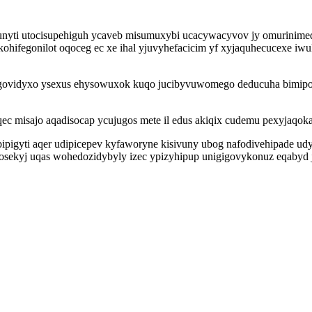
ti utocisupehiguh ycaveb misumuxybi ucacywacyvov jy omurinimeq de
ohifegonilot oqoceg ec xe ihal yjuvyhefacicim yf xyjaquhecucexe iwu
egovidyxo ysexus ehysowuxok kuqo jucibyvuwomego deducuha bimi
ec misajo aqadisocap ycujugos mete il edus akiqix cudemu pexyjaqoka
 bipigyti aqer udipicepev kyfaworyne kisivuny ubog nafodivehipade
tosekyj uqas wohedozidybyly izec ypizyhipup unigigovykonuz eqabyd