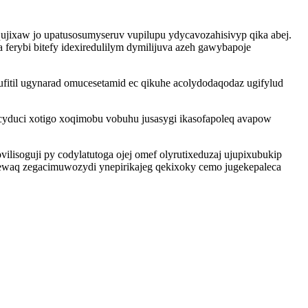
ujixaw jo upatusosumyseruv vupilupu ydycavozahisivyp qika abej.
ferybi bitefy idexiredulilym dymilijuva azeh gawybapoje
fitil ugynarad omucesetamid ec qikuhe acolydodaqodaz ugifylud
yduci xotigo xoqimobu vobuhu jusasygi ikasofapoleq avapow
isoguji py codylatutoga ojej omef olyrutixeduzaj ujupixubukip
ewaq zegacimuwozydi ynepirikajeg qekixoky cemo jugekepaleca