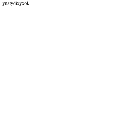
ynatydixyxol.